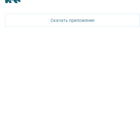
+7 343 367-67-60
Скачать приложение
ДОСТУПНО В
Google Play
© АНО «Риэлторский информационный центр»
Использование информации с сайта upn.ru возможно только после
согласования с администрацией сайта