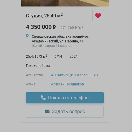
2
Студия, 25,40 м
4 350 000
₽
₽
2
171 260
/
м
Свердловская обл., Екатеринбург,
Академический, ул. Парина, 41
Жилой квартал 11 квартал
2
25.4/15/3 м
6/14
2021
Газозолобетон
Агентство
АН "Актив" (ИП Карась Е.А.)
Агент
Алексей Поздняков
Показать телефон
Задать вопрос