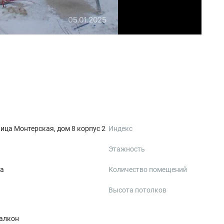
ица Монтерская, дом 8 корпус 2
Индекс
Этажность
ка
Количество помещений
Высота потолков
алкон