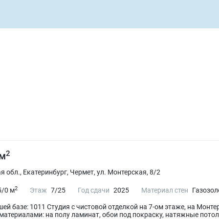
2
 м
 обл., Екатеринбург, Чермет, ул. Монтерская, 8/2
2
5/0 м
Этаж
7/25
Год сдачи
2025
Материал стен
Газозол
шей базе: 1011 Студия с чистовой отделкой на 7-ом этаже, на Монт
атериалами: на полу ламинат, обои под покраску, натяжные потолк