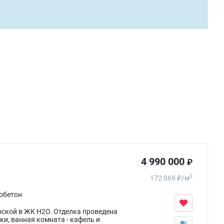
4 990 000
₽
2
172 069
₽
/
м
обетон
ерской в ЖК H2О. Отделка проведена
и, ванная комната - кафель и