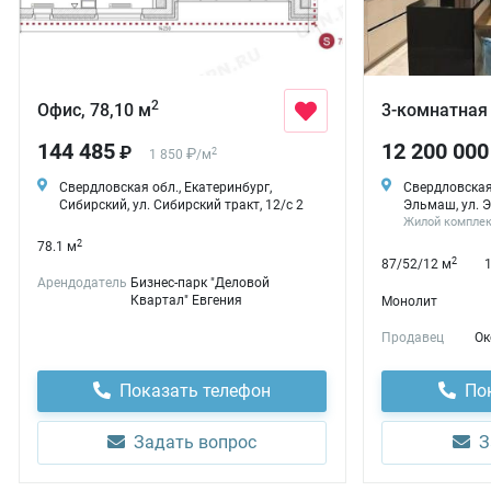
2
Офис, 78,10 м
3-комнатная 
144 485
12 200 000
₽
₽
2
1 850
/
м
Свердловская обл., Екатеринбург,
Свердловская 
Сибирский, ул. Сибирский тракт, 12/с 2
Эльмаш, ул. Э
Жилой компле
2
78.1 м
2
87/52/12 м
Арендодатель
Бизнес-парк "Деловой
Квартал" Евгения
Монолит
Продавец
Ок
Показать телефон
По
Задать вопрос
З