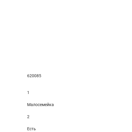
620085
1
Малосемейка
2
Есть