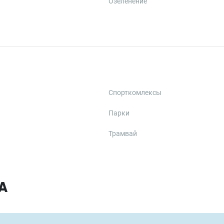
Озеленение
Спорткомлексы
Парки
Трамвай
А