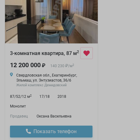
2
3-комнатная квартира, 87 м
12 200 000
₽
₽
2
140 230
/
м
Свердловская обл., Екатеринбург,
Эльмаш, ул. Энтузиастов, 36/б
Жилой комплекс Демидовский
2
87/52/12 м
17/18
2018
Монолит
Продавец
Оксана Васильевна
Показать телефон