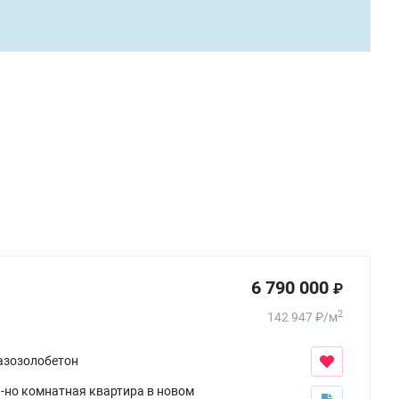
6 790 000
₽
2
142 947
₽
/
м
азозолобетон
1-но комнатная квартира в новом