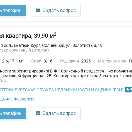
ь телефон
Задать вопрос
2
я квартира, 39,90 м
 обл., Екатеринбург, Солнечный, ул. Золотистый, 19
екс Солнечный (Эталон)
2
12.6/17.1 м
Этаж
3/16
Год сдачи
2025
Материал стен
Г
ности зарегистрировано! В ЖК Солнечный продается 1-но комнатн
, имеющей функционал 2Е. Квартира находится на 3-ем этаже в ше
 ...
АТЕРИНБУРГСКАЯ СЛУЖБА НЕДВИЖИМОСТИ И ОЦЕНКИ (ЕСН)
Ч
дмила Журавлева
ь телефон
Задать вопрос