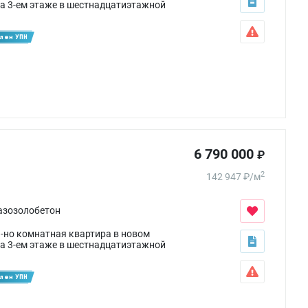
а 3-ем этаже в шестнадцатиэтажной
лен УПН
6 790 000
₽
2
142 947
₽
/
м
азозолобетон
1-но комнатная квартира в новом
а 3-ем этаже в шестнадцатиэтажной
лен УПН