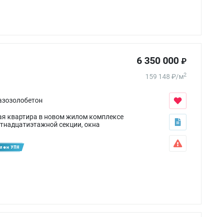
6 350 000
₽
2
159 148
₽
/
м
азозолобетон
ая квартира в новом жилом комплексе
стнадцатиэтажной секции, окна
лен УПН