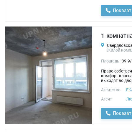
Показат
1-комнатна
Свердловская
Жилой компл
Площадь
39.9/
Право собствен
комфорт класса
выходят во двор.
Агентство
ЕК
Агент
Лю
Показат