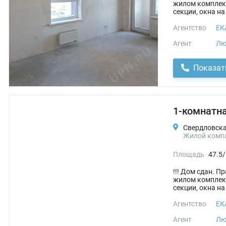
жилом комплекс
секции, окна на 
Агентство
ЕК
Агент
Лю
Показат
1-комнатна
Свердловская
Жилой компл
Площадь
47.5/
!!! Дом сдан. 
жилом комплекс
секции, окна на 
Агентство
ЕК
Агент
Лю