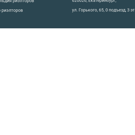
620026, Екатеринбург,
ильдия риэлторов
ул. Горького, 65, 0 подъезд, 3 э
р риэлторов
родной недвижимости
Офисы
астки
Склады