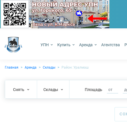
УПН
Купить
Аренда
Агентства
Р
Главная
Аренда
Склады
Район: Уралмаш
Снять
Склады
Площадь
СО