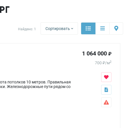
РГ
Сортировать
Найдено:
1
1 064 000
₽
2
700
₽
/
м
сота потолков 10 метров. Правильная
узки. Железнодорожные пути рядом со