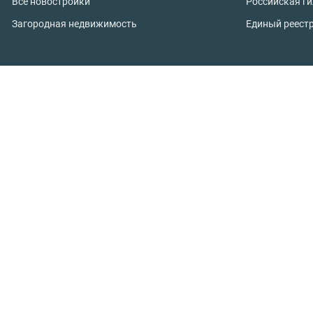
Все новостройки
Российская г
Загородная недвижимость
Единый реест
Студии
Продажа заго
1-комнатные
Земельные уч