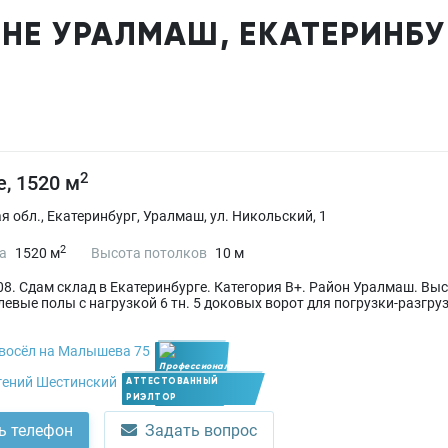
НЕ УРАЛМАШ, ЕКАТЕРИНБУ
2
, 1520 м
 обл., Екатеринбург, Уралмаш, ул. Никольский, 1
2
а
1520 м
Высота потолков
10 м
8. Сдам склад в Екатеринбурге. Категория В+. Район Уралмаш. Вы
евые полы с нагрузкой 6 тн. 5 доковых ворот для погрузки-разгр
восёл на Малышева 75
гений Шестинский
АТТЕСТОВАННЫЙ
РИЭЛТОР
Член УПН
ь телефон
Задать вопрос