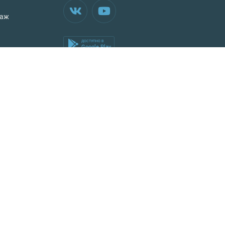
таж
ДОСТУПНО В
Google Play
Аренда квартиры
Аренда комнаты