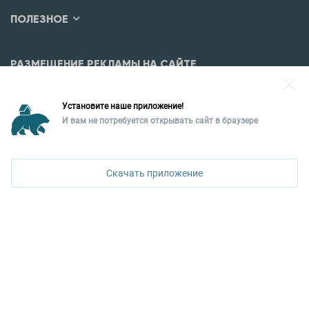
ПОЛЕЗНОЕ
РАЗМЕЩЕНИЕ РЕКЛАМЫ НА САЙТЕ
Разместить рекламу?
Установите наше приложение!
Уральская палата недвижимости
И вам не потребуется открывать сайт в браузере
620026, Екатеринбург,
ул. Горького, 65, 0 подъезд, 3 этаж
Скачать приложение
КОНТАКТЫ УПН
Политика конфиденциальности
+7 343 367-67-60