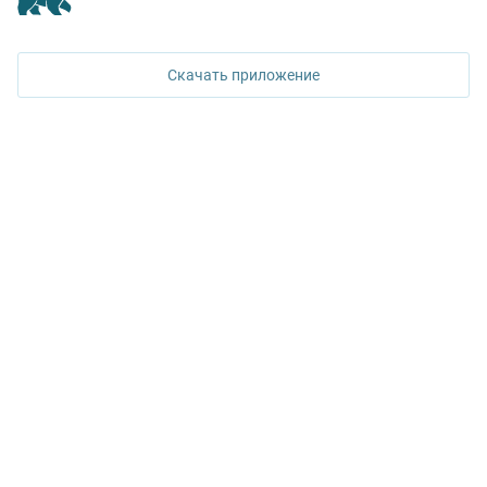
ПОЗВОНИТЬ
620026, Екатеринбург,
ул. Горького, 65, 0 подъезд, 3 этаж
Скачать приложение
КОНТАКТЫ УПН
Политика конфиденциальности
+7 343 367-67-60
ДОСТУПНО В
Google Play