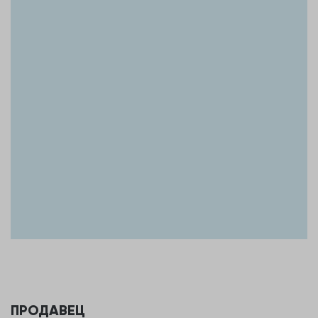
дачным сезоном. Звоните, отвечу на все вопросы и
договоримся о просмотре!
ПРОДАВЕЦ