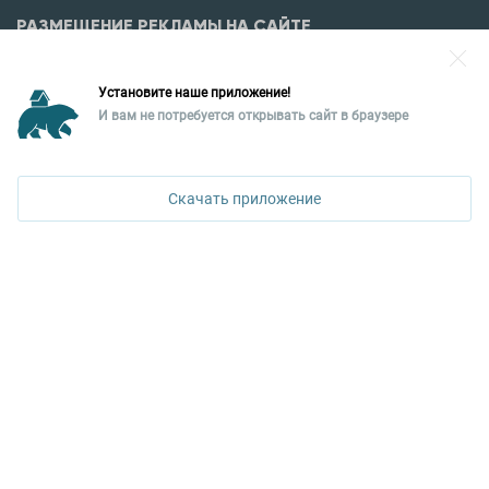
РАЗМЕЩЕНИЕ РЕКЛАМЫ НА САЙТЕ
Разместить рекламу?
Установите наше приложение!
Уральская палата недвижимости
И вам не потребуется открывать сайт в браузере
ПОЗВОНИТЬ
620026, Екатеринбург,
ул. Горького, 65, 0 подъезд, 3 этаж
Скачать приложение
КОНТАКТЫ УПН
Политика конфиденциальности
+7 343 367-67-60
ДОСТУПНО В
Google Play