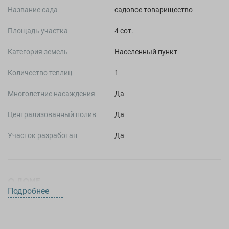
Название сада
садовое товарищество
Площадь участка
4 сот.
Категория земель
Населенный пункт
Количество теплиц
1
Многолетние насаждения
Да
Централизованный полив
Да
Участок разработан
Да
О ДОМЕ
Подробнее
2
Площадь дома
20 м
Этажность
1