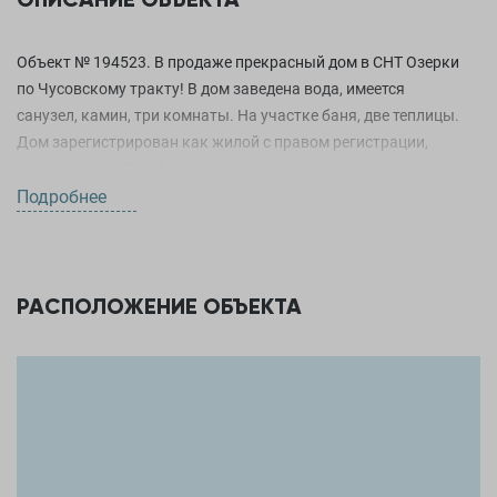
Этажность
2
Электричество
Объект № 194523. В продаже прекрасный дом в СНТ Озерки
220
по Чусовскому тракту! В дом заведена вода, имеется
Водопровод
Колодец
санузел, камин, три комнаты. На участке баня, две теплицы.
Дом зарегистрирован как жилой с правом регистрации,
Отопление
Электрическое
принимаем любую форму оплаты.
Подробнее
Дом пригоден для проживания
Да
РАСПОЛОЖЕНИЕ ОБЪЕКТА