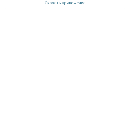
Скачать приложение
КОНТАКТЫ УПН
Политика конфиденциальности
+7 343 367-67-60
ДОСТУПНО В
Google Play