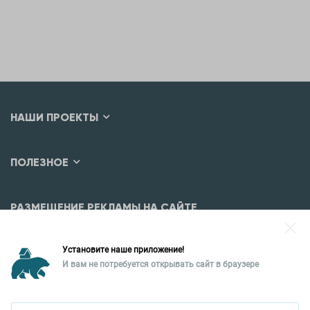
НАШИ ПРОЕКТЫ
ПОЛЕЗНОЕ
РАЗМЕЩЕНИЕ РЕКЛАМЫ НА САЙТЕ
Разместить рекламу?
Установите наше приложение!
Уральская палата недвижимости
И вам не потребуется открывать сайт в браузере
ПОЗВОНИТЬ
620026, Екатеринбург,
ул. Горького, 65, 0 подъезд, 3 этаж