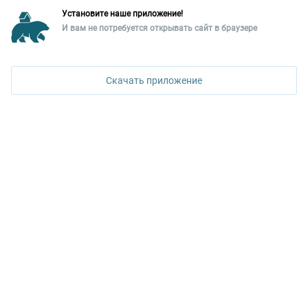
Разместить рекламу?
Установите наше приложение!
Уральская палата недвижимости
И вам не потребуется открывать сайт в браузере
ПОЗВОНИТЬ
620026, Екатеринбург,
ул. Горького, 65, 0 подъезд, 3 этаж
Скачать приложение
КОНТАКТЫ УПН
Политика конфиденциальности
+7 343 367-67-60
ДОСТУПНО В
Google Play