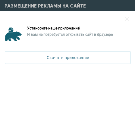
РАЗМЕЩЕНИЕ РЕКЛАМЫ НА САЙТЕ
Разместить рекламу?
Установите наше приложение!
Уральская палата недвижимости
И вам не потребуется открывать сайт в браузере
620026, Екатеринбург,
ПОЗВОНИТЬ
ул. Горького, 65, 0 подъезд, 3 этаж
Скачать приложение
КОНТАКТЫ УПН
Политика конфиденциальности
+7 343 367-67-60
ДОСТУПНО В
Google Play