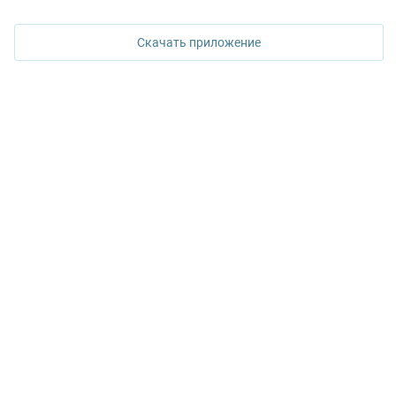
ул. Горького, 65, 0 подъезд, 3 этаж
Скачать приложение
КОНТАКТЫ УПН
Политика конфиденциальности
+7 343 367-67-60
ДОСТУПНО В
Google Play