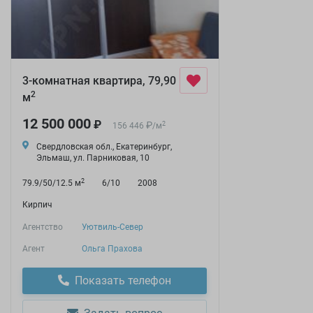
3-комнатная квартира, 79,90
2
м
12 500 000
₽
₽
2
156 446
/
м
Свердловская обл., Екатеринбург,
Эльмаш, ул. Парниковая, 10
2
79.9/50/12.5 м
6/10
2008
Кирпич
Агентство
Уютвиль-Север
Агент
Ольга Прахова
Показать телефон