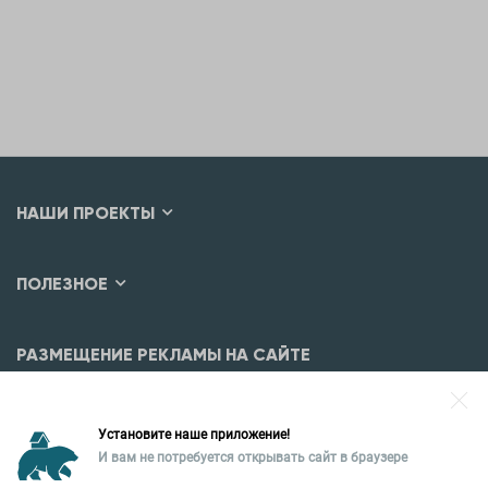
НАШИ ПРОЕКТЫ
ПОЛЕЗНОЕ
РАЗМЕЩЕНИЕ РЕКЛАМЫ НА САЙТЕ
Разместить рекламу?
Установите наше приложение!
Уральская палата недвижимости
И вам не потребуется открывать сайт в браузере
620026, Екатеринбург,
ПОЗВОНИТЬ