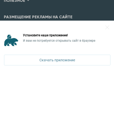
ПОЛЕЗНОЕ
РАЗМЕЩЕНИЕ РЕКЛАМЫ НА САЙТЕ
Разместить рекламу?
Установите наше приложение!
Уральская палата недвижимости
И вам не потребуется открывать сайт в браузере
620026, Екатеринбург,
ПОЗВОНИТЬ
ул. Горького, 65, 0 подъезд, 3 этаж
Скачать приложение
КОНТАКТЫ УПН
Политика конфиденциальности
+7 343 367-67-60