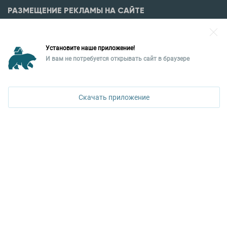
РАЗМЕЩЕНИЕ РЕКЛАМЫ НА САЙТЕ
Разместить рекламу?
Установите наше приложение!
Уральская палата недвижимости
И вам не потребуется открывать сайт в браузере
620026, Екатеринбург,
ПОЗВОНИТЬ
ул. Горького, 65, 0 подъезд, 3 этаж
Скачать приложение
КОНТАКТЫ УПН
Политика конфиденциальности
+7 343 367-67-60
ДОСТУПНО В
Google Play