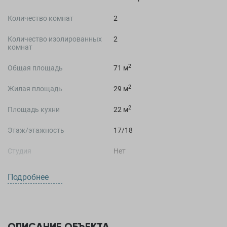
Количество комнат
2
Количество изолированных
2
комнат
2
Общая площадь
71 м
2
Жилая площадь
29 м
2
Площадь кухни
22 м
Этаж/этажность
17/18
Студия
Нет
Подробнее
О ДОМЕ
Жилой комплекс
Жилой комплекс Тактика
ОПИСАНИЕ ОБЪЕКТА