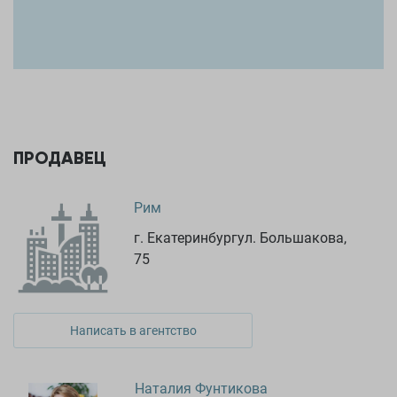
горбольницы №41, №40 и центральная городская больница
№2, в радиусе 1 км медицинские центры «Бонум», «Шанс»,
«Панацея», «Хеликс» и «Парацельс».
Особенная архитектура
ПРОДАВЕЦ
Рим
г. Екатеринбургул. Большакова,
75
Написать в агентство
Наталия Фунтикова