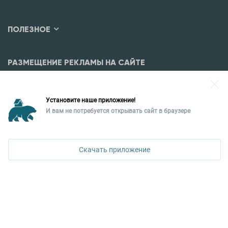
ПОЛЕЗНОЕ
РАЗМЕЩЕНИЕ РЕКЛАМЫ НА САЙТЕ
Разместить рекламу?
Установите наше приложение!
Уральская палата недвижимости
И вам не потребуется открывать сайт в браузере
620026, Екатеринбург,
ПОЗВОНИТЬ
ул. Горького, 65, 0 подъезд, 3 этаж
Скачать приложение
КОНТАКТЫ УПН
Политика конфиденциальности
+7 343 367-67-60