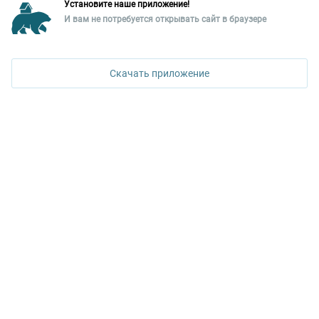
Установите наше приложение!
Уральская палата недвижимости
И вам не потребуется открывать сайт в браузере
ПОЗВОНИТЬ
620026, Екатеринбург,
ул. Горького, 65, 0 подъезд, 3 этаж
Скачать приложение
КОНТАКТЫ УПН
Политика конфиденциальности
+7 343 367-67-60
ДОСТУПНО В
Google Play