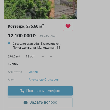
2
Коттедж, 276,60 м
12 100 000
₽
₽
2
43 745
/
м
Свердловская обл., Екатеринбург,
Полеводство, ул. Молодежная, 14
2
276.6 м
18 сот.
—
—
Кирпич
Агентство
Фолис
Агент
Александр Стожаров
Показать телефон
Задать вопрос