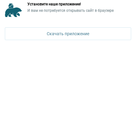
Установите наше приложение!
Уральская палата недвижимости
И вам не потребуется открывать сайт в браузере
ПОЗВОНИТЬ
620026, Екатеринбург,
ул. Горького, 65, 0 подъезд, 3 этаж
Скачать приложение
КОНТАКТЫ УПН
Политика конфиденциальности
+7 343 367-67-60
ДОСТУПНО В
Google Play