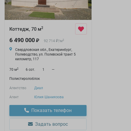
2
Коттедж, 70 м
6 490 000
₽
₽
2
92 714
/
м
Свердловская обл., Екатеринбург,
Полеводство, ул. Полевской тракт 5
километр, 117
2
70 м
6 сот.
1
—
Полистиролоблок
Агентство
Диал
Агент
Юлия Шаниязова
Показать телефон
Задать вопрос