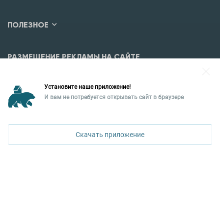
ПОЛЕЗНОЕ
РАЗМЕЩЕНИЕ РЕКЛАМЫ НА САЙТЕ
Разместить рекламу?
Установите наше приложение!
Уральская палата недвижимости
И вам не потребуется открывать сайт в браузере
620026, Екатеринбург,
ул. Горького, 65, 0 подъезд, 3 этаж
Скачать приложение
КОНТАКТЫ УПН
Политика конфиденциальности
+7 343 367-67-60