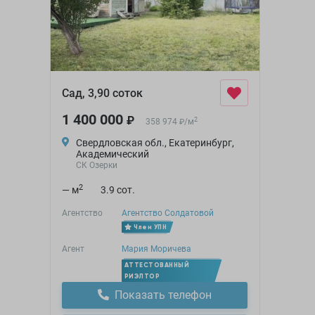
Сад, 3,90 соток
1 400 000
₽
2
358 974
/
м
₽
Свердловская обл., Екатеринбург,
Академический
СК Озерки
2
— м
3.9 сот.
Агентство
Агентство Солдатовой
Член УПН
Агент
Мария Моричева
АТТЕСТОВАННЫЙ
РИЭЛТОР
Показать телефон