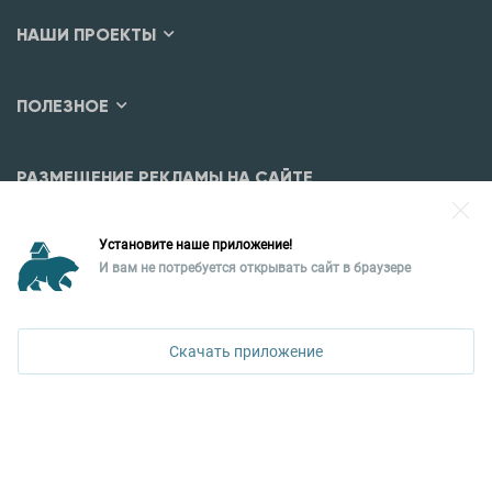
НАШИ ПРОЕКТЫ
ПОЛЕЗНОЕ
РАЗМЕЩЕНИЕ РЕКЛАМЫ НА САЙТЕ
Разместить рекламу?
Установите наше приложение!
Уральская палата недвижимости
И вам не потребуется открывать сайт в браузере
620026, Екатеринбург,
ул. Горького, 65, 0 подъезд, 3 этаж
Скачать приложение
КОНТАКТЫ УПН
Политика конфиденциальности
+7 343 367-67-60