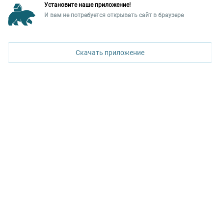
Установите наше приложение!
Уральская палата недвижимости
И вам не потребуется открывать сайт в браузере
620026, Екатеринбург,
ул. Горького, 65, 0 подъезд, 3 этаж
Скачать приложение
КОНТАКТЫ УПН
Политика конфиденциальности
+7 343 367-67-60
ДОСТУПНО В
Google Play