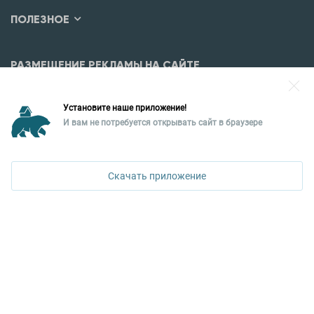
ПОЛЕЗНОЕ
РАЗМЕЩЕНИЕ РЕКЛАМЫ НА САЙТЕ
Разместить рекламу?
Установите наше приложение!
Уральская палата недвижимости
И вам не потребуется открывать сайт в браузере
620026, Екатеринбург,
ул. Горького, 65, 0 подъезд, 3 этаж
Скачать приложение
КОНТАКТЫ УПН
Политика конфиденциальности
+7 343 367-67-60