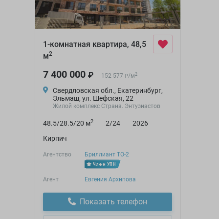
1-комнатная квартира, 48,5
2
м
7 400 000
₽
2
152 577
/
м
₽
Свердловская обл., Екатеринбург,
Эльмаш, ул. Шефская, 22
Жилой комплекс Страна. Энтузиастов
2
48.5/28.5/20 м
2/24
2026
Кирпич
Агентство
Бриллиант ТО-2
Член УПН
Агент
Евгения Архипова
Показать телефон