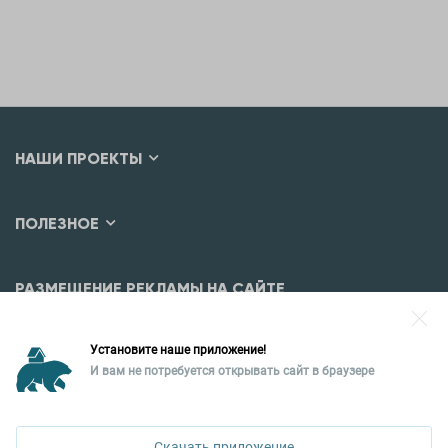
НАШИ ПРОЕКТЫ
ПОЛЕЗНОЕ
РАЗМЕЩЕНИЕ РЕКЛАМЫ НА САЙТЕ
Разместить рекламу?
Установите наше приложение!
Уральская палата недвижимости
И вам не потребуется открывать сайт в браузере
620026, Екатеринбург,
ул. Горького, 65, 0 подъезд, 3 этаж
Скачать приложение