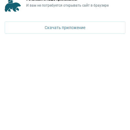
Уральская палата недвижимости
И вам не потребуется открывать сайт в браузере
620026, Екатеринбург,
ул. Горького, 65, 0 подъезд, 3 этаж
Скачать приложение
КОНТАКТЫ УПН
Политика конфиденциальности
+7 343 367-67-60
ДОСТУПНО В
Google Play