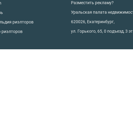
Разместить рекламу?
m
Уральская палата недвижимос
зь
620026, Екатеринбург,
ильдия риэлторов
ул. Горького, 65, 0 подъезд, 3 э
р риэлторов