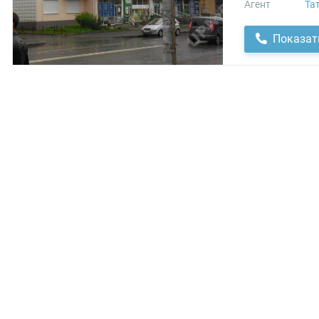
Агент
Та
Показат