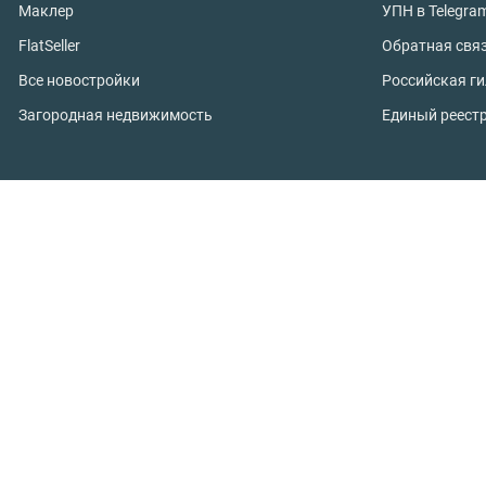
Маклер
УПН в Telegra
FlatSeller
Обратная свя
Все новостройки
Российская г
Загородная недвижимость
Единый реест