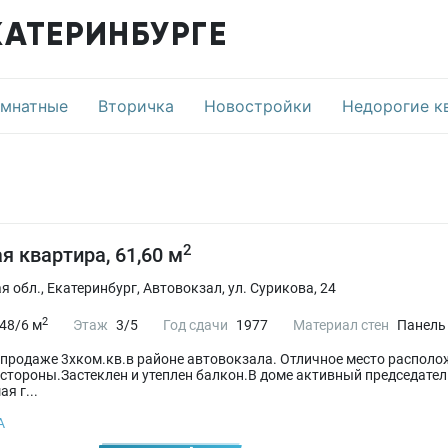
КАТЕРИНБУРГЕ
омнатные
Вторичка
Новостройки
Недорогие к
2
я квартира, 61,60 м
 обл., Екатеринбург, Автовокзал, ул. Сурикова, 24
2
48/6 м
Этаж
3/5
Год сдачи
1977
Материал стен
Панель
 продаже 3хком.кв.в районе автовокзала. Отличное место располо
 стороны.Застеклен и утеплен балкон.В доме активный председате
я г...
А