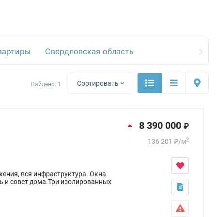
вартиры
Свердловская область
Сортировать
Найдено:
1
8 390 000
₽
2
136 201
₽
/
м
жения, вся инфраструктура. Окна
ль и совет дома.Три изолированных