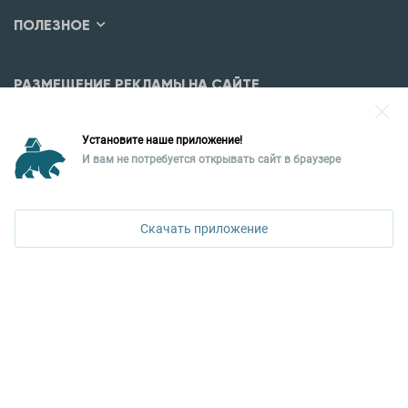
ПОЛЕЗНОЕ
РАЗМЕЩЕНИЕ РЕКЛАМЫ НА САЙТЕ
Разместить рекламу?
Установите наше приложение!
Уральская палата недвижимости
И вам не потребуется открывать сайт в браузере
620026, Екатеринбург,
ул. Горького, 65, 0 подъезд, 3 этаж
Скачать приложение
КОНТАКТЫ УПН
Политика конфиденциальности
+7 343 367-67-60