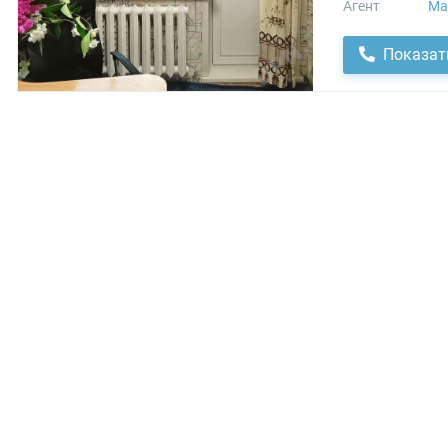
Агент
Ма
Показат