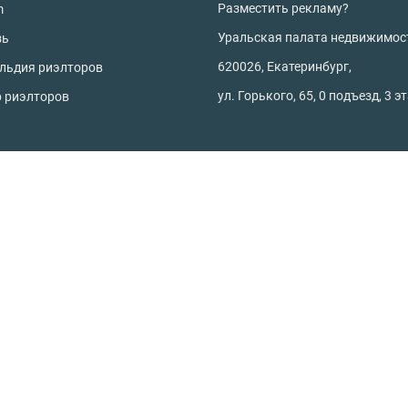
Разместить рекламу?
m
Уральская палата недвижимос
зь
620026, Екатеринбург,
ильдия риэлторов
ул. Горького, 65, 0 подъезд, 3 э
р риэлторов