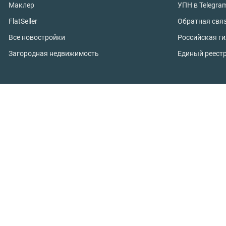
Маклер
УПН в Telegra
FlatSeller
Обратная свя
Все новостройки
Российская г
Загородная недвижимость
Единый реест