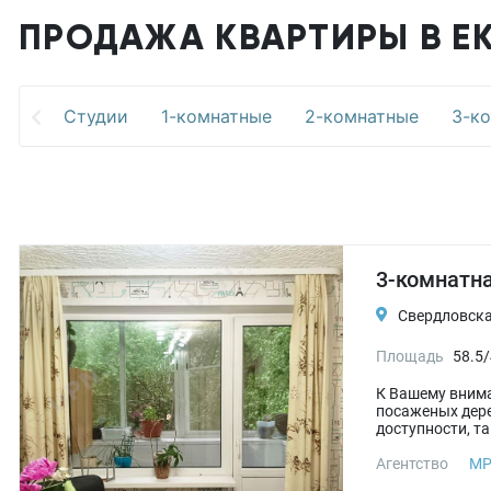
ПРОДАЖА КВАРТИРЫ В Е
Студии
1-комнатные
2-комнатные
3-к
3-комнатна
Свердловская
Площадь
58.5/
К Вашему внима
посаженых дере
доступности, та
Агентство
М