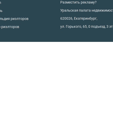
Разместить рекламу?
m
Уральская палата недвижимос
зь
620026, Екатеринбург,
ильдия риэлторов
ул. Горького, 65, 0 подъезд, 3 э
р риэлторов