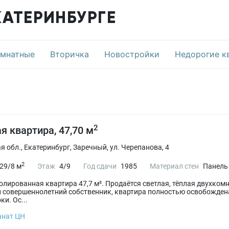
КАТЕРИНБУРГЕ
омнатные
Вторичка
Новостройки
Недорогие к
2
я квартира, 47,70 м
 обл., Екатеринбург, Заречный, ул. Черепанова, 4
2
29/8 м
Этаж
4/9
Год сдачи
1985
Материал стен
Панель
олированная квартира 47,7 м². Продаётся светлая, тёплая двухком
 совершеннолетний собственник, квартира полностью освобожден
и. Ос...
анат ЦН