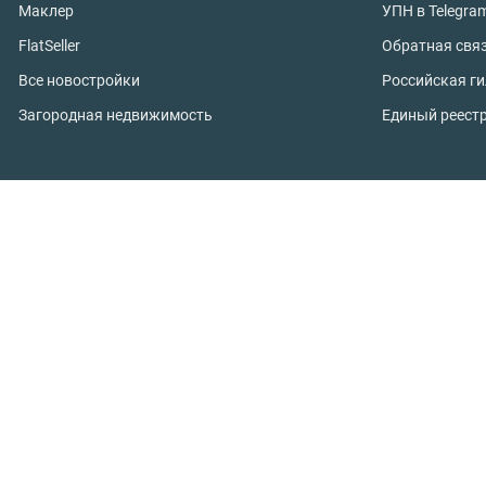
Маклер
УПН в Telegra
FlatSeller
Обратная свя
Все новостройки
Российская г
Загородная недвижимость
Единый реест