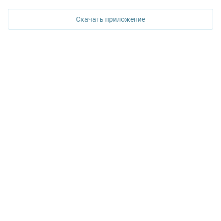
ул. Горького, 65, 0 подъезд, 3 этаж
Скачать приложение
КОНТАКТЫ УПН
Политика конфиденциальности
+7 343 367-67-60
ДОСТУПНО В
Google Play