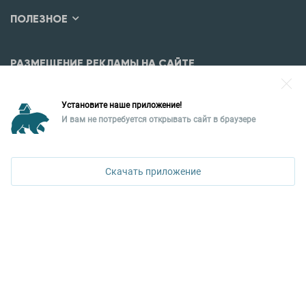
ПОЛЕЗНОЕ
РАЗМЕЩЕНИЕ РЕКЛАМЫ НА САЙТЕ
Разместить рекламу?
Установите наше приложение!
Уральская палата недвижимости
И вам не потребуется открывать сайт в браузере
620026, Екатеринбург,
ул. Горького, 65, 0 подъезд, 3 этаж
Скачать приложение
КОНТАКТЫ УПН
Политика конфиденциальности
+7 343 367-67-60