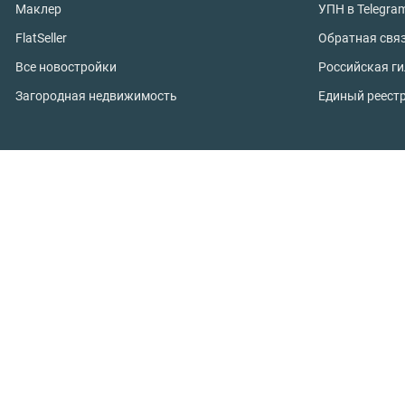
Маклер
УПН в Telegra
FlatSeller
Обратная свя
Все новостройки
Российская г
Загородная недвижимость
Единый реест