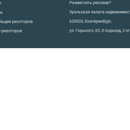
Разместить рекламу?
m
Уральская палата недвижимос
зь
620026, Екатеринбург,
ильдия риэлторов
ул. Горького, 65, 0 подъезд, 3 э
р риэлторов