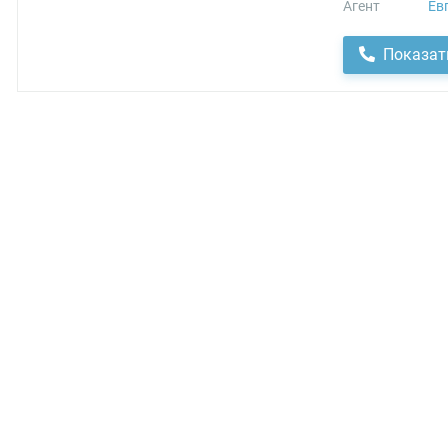
Агент
Ев
Показат