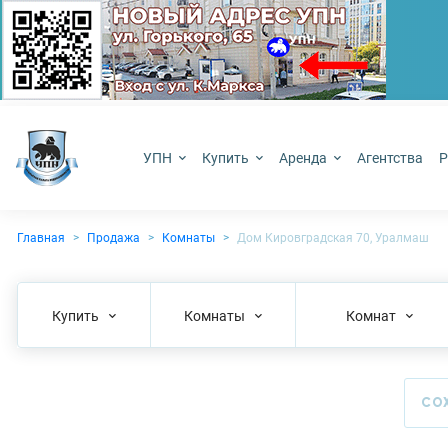
УПН
Купить
Аренда
Агентства
Р
Главная
Продажа
Комнаты
Дом Кировградская 70, Уралмаш
Купить
Комнаты
Комнат
СО