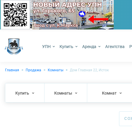
УПН
Купить
Аренда
Агентства
Р
Главная
Продажа
Комнаты
Дом Главная 22, Исток
Купить
Комнаты
Комнат
СО