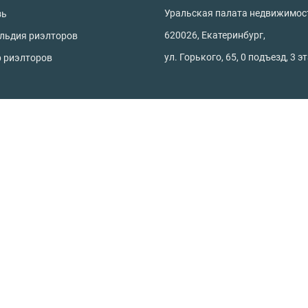
Уральская палата недвижимос
зь
620026, Екатеринбург,
ильдия риэлторов
ул. Горького, 65, 0 подъезд, 3 э
р риэлторов
родной недвижимости
Офисы