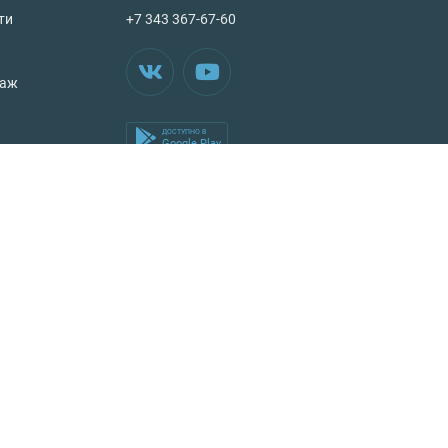
ти
+7 343 367-67-60
таж
ДОСТУПНО В
Google Play
Аренда квартиры