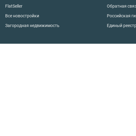
FlatSeller
Обратная свя
Все новостройки
Российская г
Загородная недвижимость
Единый реест
Студии
Продажа заго