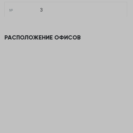
3
№
Ярмарка БН офис 3
Название
РАСПОЛОЖЕНИЕ ОФИСОВ
Екатеринбург,ул. 8 марта, 194
Адрес
11
Объект