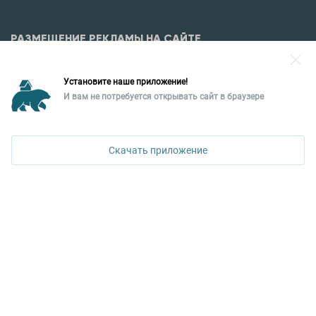
РАЗМЕЩЕНИЕ РЕКЛАМЫ НА САЙТЕ
Разместить рекламу?
Установите наше приложение!
Уральская палата недвижимости
И вам не потребуется открывать сайт в браузере
620026, Екатеринбург,
ул. Горького, 65, 0 подъезд, 3 этаж
Скачать приложение
КОНТАКТЫ УПН
Политика конфиденциальности
+7 343 367-67-60
ДОСТУПНО В