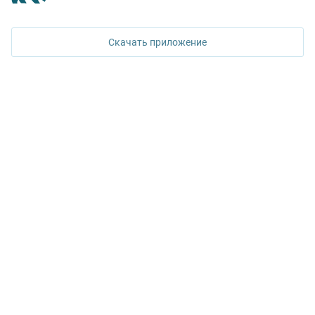
620026, Екатеринбург,
ул. Горького, 65, 0 подъезд, 3 этаж
Скачать приложение
КОНТАКТЫ УПН
Политика конфиденциальности
+7 343 367-67-60
ДОСТУПНО В
Google Play