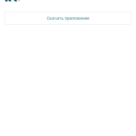
620026, Екатеринбург,
ул. Горького, 65, 0 подъезд, 3 этаж
Скачать приложение
КОНТАКТЫ УПН
Политика конфиденциальности
+7 343 367-67-60
ДОСТУПНО В
Google Play