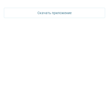
620026, Екатеринбург,
ул. Горького, 65, 0 подъезд, 3 этаж
Скачать приложение
КОНТАКТЫ УПН
Политика конфиденциальности
+7 343 367-67-60
ДОСТУПНО В
Google Play