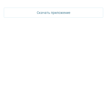
620026, Екатеринбург,
ул. Горького, 65, 0 подъезд, 3 этаж
Скачать приложение
КОНТАКТЫ УПН
Политика конфиденциальности
+7 343 367-67-60
ДОСТУПНО В
Google Play