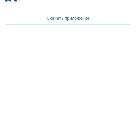
620026, Екатеринбург,
ул. Горького, 65, 0 подъезд, 3 этаж
Скачать приложение
КОНТАКТЫ УПН
Политика конфиденциальности
+7 343 367-67-60
ДОСТУПНО В
Google Play