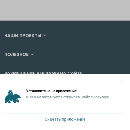
НАШИ ПРОЕКТЫ
ПОЛЕЗНОЕ
РАЗМЕЩЕНИЕ РЕКЛАМЫ НА САЙТЕ
Разместить рекламу?
Установите наше приложение!
Уральская палата недвижимости
И вам не потребуется открывать сайт в браузере
620026, Екатеринбург,
ул. Горького, 65, 0 подъезд, 3 этаж
Скачать приложение
КОНТАКТЫ УПН