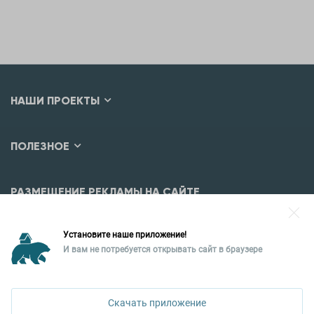
НАШИ ПРОЕКТЫ
ПОЛЕЗНОЕ
РАЗМЕЩЕНИЕ РЕКЛАМЫ НА САЙТЕ
Разместить рекламу?
Установите наше приложение!
Уральская палата недвижимости
И вам не потребуется открывать сайт в браузере
620026, Екатеринбург,
ул. Горького, 65, 0 подъезд, 3 этаж
Скачать приложение