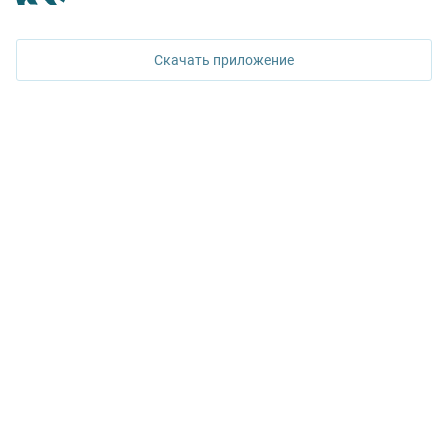
620026, Екатеринбург,
ул. Горького, 65, 0 подъезд, 3 этаж
Скачать приложение
КОНТАКТЫ УПН
Политика конфиденциальности
+7 343 367-67-60
ДОСТУПНО В
Google Play