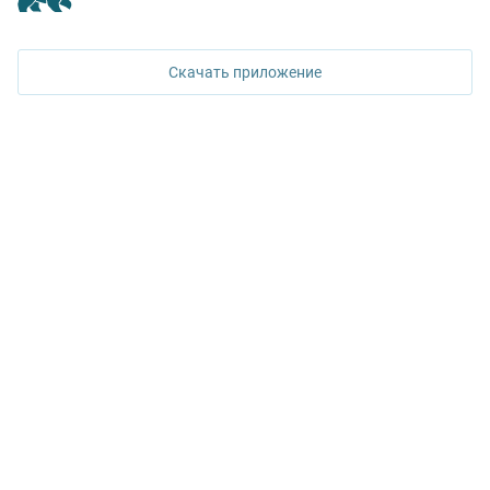
620026, Екатеринбург,
ул. Горького, 65, 0 подъезд, 3 этаж
Скачать приложение
КОНТАКТЫ УПН
Политика конфиденциальности
+7 343 367-67-60
ДОСТУПНО В
Google Play