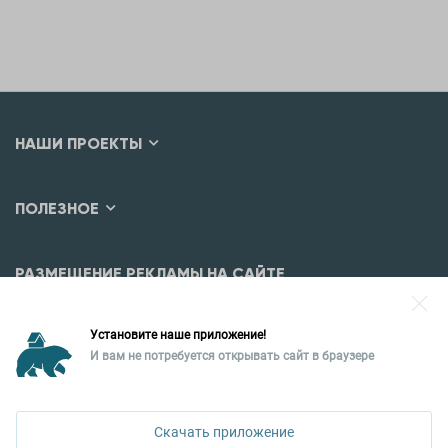
НАШИ ПРОЕКТЫ
ПОЛЕЗНОЕ
РАЗМЕЩЕНИЕ РЕКЛАМЫ НА САЙТЕ
Разместить рекламу?
Установите наше приложение!
Уральская палата недвижимости
И вам не потребуется открывать сайт в браузере
620026, Екатеринбург,
ул. Горького, 65, 0 подъезд, 3 этаж
Скачать приложение