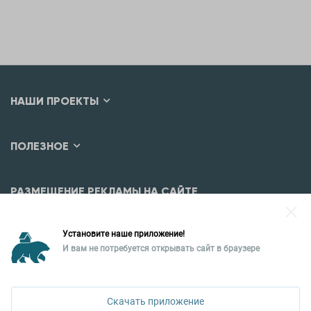
НАШИ ПРОЕКТЫ
ПОЛЕЗНОЕ
РАЗМЕЩЕНИЕ РЕКЛАМЫ НА САЙТЕ
Разместить рекламу?
Установите наше приложение!
Уральская палата недвижимости
И вам не потребуется открывать сайт в браузере
620026, Екатеринбург,
ул. Горького, 65, 0 подъезд, 3 этаж
Скачать приложение