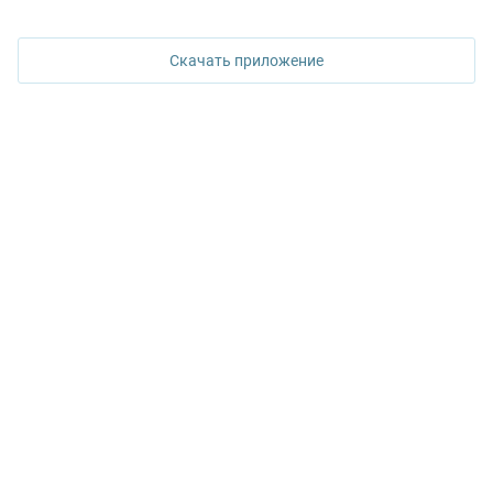
620026, Екатеринбург,
ул. Горького, 65, 0 подъезд, 3 этаж
Скачать приложение
КОНТАКТЫ УПН
Политика конфиденциальности
+7 343 367-67-60
ДОСТУПНО В
Google Play