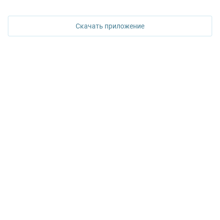
620026, Екатеринбург,
ул. Горького, 65, 0 подъезд, 3 этаж
Скачать приложение
КОНТАКТЫ УПН
Политика конфиденциальности
+7 343 367-67-60
ДОСТУПНО В
Google Play