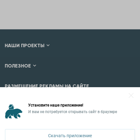
НАШИ ПРОЕКТЫ
ПОЛЕЗНОЕ
РАЗМЕЩЕНИЕ РЕКЛАМЫ НА САЙТЕ
Разместить рекламу?
Установите наше приложение!
Уральская палата недвижимости
И вам не потребуется открывать сайт в браузере
620026, Екатеринбург,
ул. Горького, 65, 0 подъезд, 3 этаж
Скачать приложение