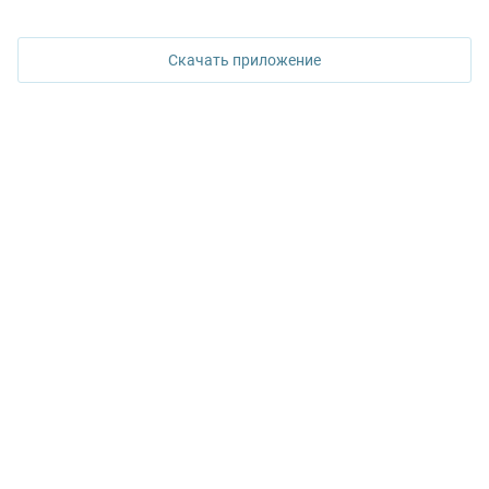
620026, Екатеринбург,
ул. Горького, 65, 0 подъезд, 3 этаж
Скачать приложение
КОНТАКТЫ УПН
Политика конфиденциальности
+7 343 367-67-60
ДОСТУПНО В
Google Play