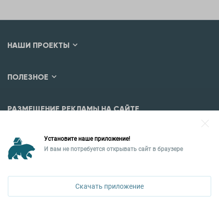
НАШИ ПРОЕКТЫ
ПОЛЕЗНОЕ
РАЗМЕЩЕНИЕ РЕКЛАМЫ НА САЙТЕ
Разместить рекламу?
Установите наше приложение!
Уральская палата недвижимости
И вам не потребуется открывать сайт в браузере
620026, Екатеринбург,
ул. Горького, 65, 0 подъезд, 3 этаж
Скачать приложение
КОНТАКТЫ УПН