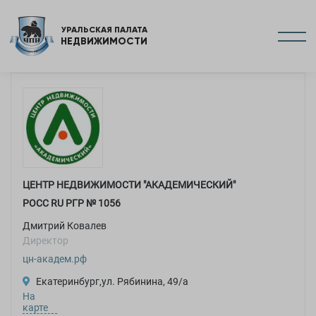
УРАЛЬСКАЯ ПАЛАТА
НЕДВИЖИМОСТИ
ЦЕНТР НЕДВИЖИМОСТИ "АКАДЕМИЧЕСКИЙ"
РОСC RU РГР №
1056
Дмитрий Ковалев
Директор
цн-академ.рф
Екатеринбург,ул. Рябинина, 49/а
На
карте