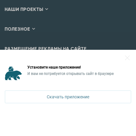
НАШИ ПРОЕКТЫ
ПОЛЕЗНОЕ
РАЗМЕЩЕНИЕ РЕКЛАМЫ НА САЙТЕ
Разместить рекламу?
Установите наше приложение!
Уральская палата недвижимости
И вам не потребуется открывать сайт в браузере
620026, Екатеринбург,
ул. Горького, 65, 0 подъезд, 3 этаж
Скачать приложение
КОНТАКТЫ УПН
Политика конфиденциальности
+7 343 367-67-60